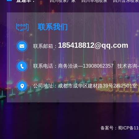
直通车：
四川喷泉厂家
四川旱地喷泉
四川音乐喷泉
联系我们
185418812@qq.com
联系邮箱：
联系电话：商务洽谈—13908062357 技术咨询—13
公司地址：成都市成华区建材路39号2栋2501室
备案号：
蜀ICP备11