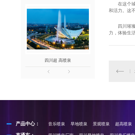
在这个
和活力。这
四川璀
力，体验生
四川超 高喷泉
成都动感
产品中心：
音乐喷泉
旱地喷泉
景观喷泉
超高喷泉