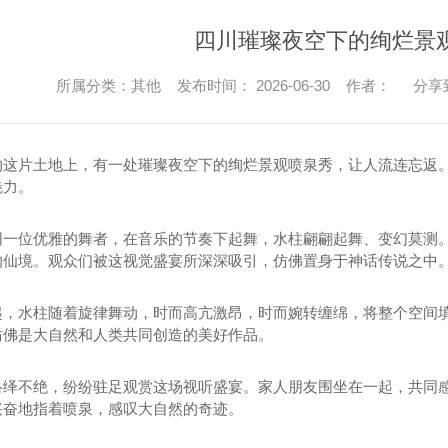
四川璀璨夜空下的绚烂景
所属分类：其他 发布时间： 2026-06-30 作者：
分享
的这片土地上，有一处璀璨夜空下的绚烂景观喷泉秀，让人流连忘返
魅力。
同一位优雅的舞者，在音乐的节奏下起舞，水柱翩翩起舞、变幻莫测
的仙境。观众们被这视觉盛宴所深深吸引，仿佛置身于神话传说之中
起，水柱随着旋律舞动，时而高亢激昂，时而婉转缠绵，将整个空间
仿佛是大自然和人类共同创造的美好作品。
络绎不绝，纷纷驻足观赏这场视听盛宴。家人朋友围坐在一起，共同
兴奋地指着喷泉，感叹大自然的奇迹。