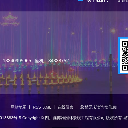
关于我们：
走进
340995965 座机—84338752
网站地图
丨
RSS
XML
丨
在线留言
您暂无未读询盘信息!
013883号-5
Copyright © 四川鑫博雅园林景观工程有限公司 版权所有
城